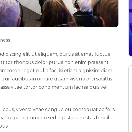
iness
ipiscing elit ut aliquam, purus sit amet luctus
orttitor rhoncus dolor purus non enim praesent
llamcorper eget nulla facilisi etiam dignissim diam
ui faucibus in ornare quam viverra orci sagittis
massa vitae tortor condimentum lacinia quis vel
 lacus, viverra vitae congue eu consequat ac felis
 volutpat commodo sed egestas egestas fringilla
bus.