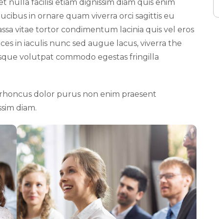
get nulla facilisi etiam dignissim diam quis enim
cibus in ornare quam viverra orci sagittis eu
massa vitae tortor condimentum lacinia quis vel eros
ces in iaculis nunc sed augue lacus, viverra the
esque volutpat commodo egestas fringilla
or rhoncus dolor purus non enim praesent
ssim diam.