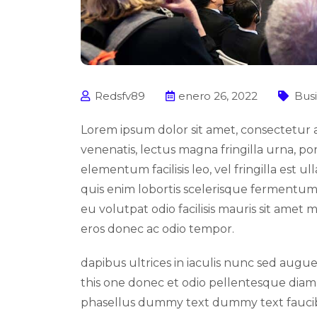
Redsfv89
enero 26, 2022
Bus
Lorem ipsum dolor sit amet, consectetur ad
venenatis, lectus magna fringilla urna, p
elementum facilisis leo, vel fringilla est u
quis enim lobortis scelerisque fermentum d
eu volutpat odio facilisis mauris sit amet 
eros donec ac odio tempor.
dapibus ultrices in iaculis nunc sed augue
this one donec et odio pellentesque diam
phasellus dummy text dummy text fauci