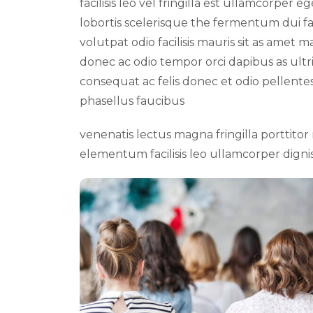
facilisis leo vel fringilla est ullamcorper e
lobortis scelerisque the fermentum dui fau
volutpat odio facilisis mauris sit as amet 
donec ac odio tempor orci dapibus as ultri
consequat ac felis donec et odio pellent
phasellus faucibus
venenatis lectus magna fringilla porttit
elementum facilisis leo ullamcorper digni