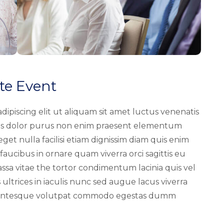
te Event
dipiscing elit ut aliquam sit amet luctus venenatis
ncus dolor purus non enim praesent elementum
r eget nulla facilisi etiam dignissim diam quis enim
faucibus in ornare quam viverra orci sagittis eu
massa vitae the tortor condimentum lacinia quis vel
ultrices in iaculis nunc sed augue lacus viverra
ellentesque volutpat commodo egestas dumm