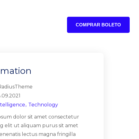
COMPRAR BOLETO
RES
rmation
RadiusTheme
8.09.2021
ntelligence
Technology
psum dolor sit amet consectetur
ng elit ut aliquam purus sit amet
enenatis lectus magna fringilla