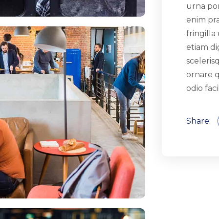
urna por
enim pra
fringilla
etiam di
sceleri
ornare q
odio faci
Share: