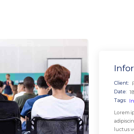
ALENTO
PARTICIPA
PATROCINADORES
EXPOSITO
Info
Client:
Date:
1
Tags:
I
Lorem i
adipisci
luctus v